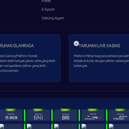
Poker
E-Sports
Sabung Ayam
RUHAN OLAHRAGA
TARUHAN LIVE KASINO
ook Gaming Platform Terbaik
Platform Pilihan bagi perusahaan-perusa
kan lebih banyak game, odds yang lebih
terbaik di dunia, dengan pilihan variasi g
 dan menyediakan pilihan yang lebih
terbanyak
untuk pemain.