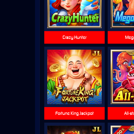
Crazy Hunter
Mega
Fortune King Jackpot
All-s