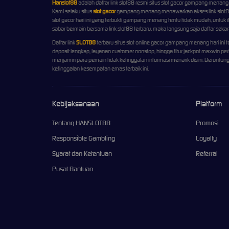
Hanslot88
adalah daftar link slot88 resmi situs slot gacor gampang mena
Kami selaku situs
slot gacor
gampang menang menawarkan akses link slot88 t
slot gacor hari ini yang terbukti gampang menang tentu tidak mudah, untuk
sabar bermain bersama link slot88 terbaru, maka langsung saja daftar sek
Daftar link
SLOT88
terbaru situs slot online gacor gampang menang hari ini
deposit lengkap, layanan customer nonstop, hingga fitur jackpot maxwin per
menjamin para pemain tidak ketinggalan informasi menarik disini. Beruntu
ketinggalan kesempatan emas terbaik ini.
Kebijaksanaan
Platform
Tentang HANSLOT88
Promosi
Responsible Gambling
Loyalty
Syarat dan Ketentuan
Referral
Pusat Bantuan