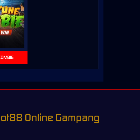
ZOMBIE
 Slot88 Online Gampang