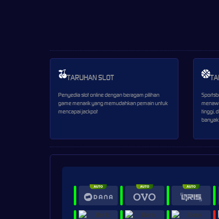
TARUHAN SLOT
TA
Penyedia slot online dengan beragam pilihan
Sportsb
game menarik yang memudahkan pemain untuk
menawar
mencapai jackpot
tinggi,
banyak 