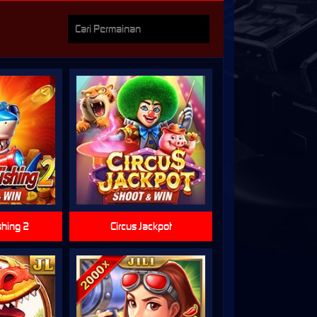
shing 2
Circus Jackpot