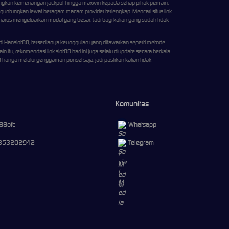
atangkan kemenangan jackpot hingga maxwin kepada setiap pihak pemain.
untungkan lewat beragam macam provider terlengkap. Mencari situs link
 harus mengeluarkan modal yang besar. Jadi bagi kalian yang sudah tidak
a di Hanslot88, tersedianya keunggulan yang ditawarkan seperti metode
tu, rekomendasi link slot88 hari ini juga selalu diupdate secara berkala
anya melalui genggaman ponsel saja, jadi pastikan kalian tidak
Komunitas
88ofc
Whatsapp
353202942
Telegram