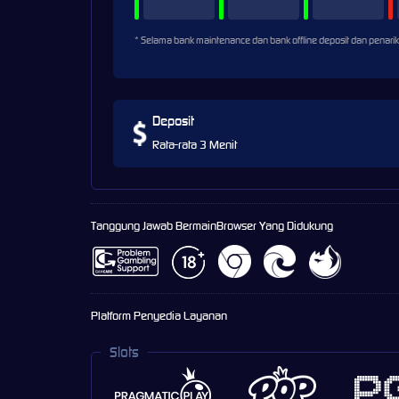
* Selama bank maintenance dan bank offline deposit dan penarik
Deposit
Rata-rata 3 Menit
Tanggung Jawab Bermain
Browser Yang Didukung
Platform Penyedia Layanan
Slots