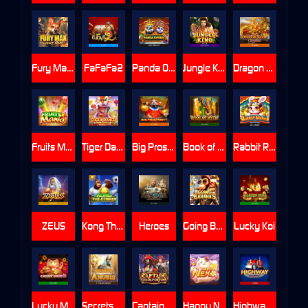
Fury Max Lucky Road
FaFaFa2
Panda Opera
Jungle King
Dragon Gold SA
Fruits Mania
Tiger Dance
Big Prosperity
Book of Myth
Rabbit Riches
ZEUS
Kong The Striker
Heroes
Going Bananas Inc
Lucky Koi
Lucky Meow
Secrets of Anubis
Captain Golds Fortune
Happy Neko
Highway Fortune