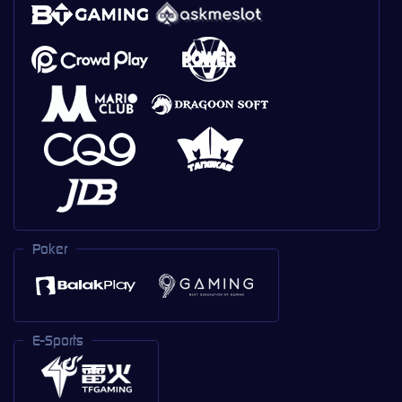
Poker
E-Sports