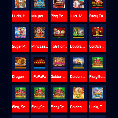
Lucky Horse
Mayan Gems
Ping Pong Panda
Juicy Market
Baby Cai Shen
Sugar Party
Princess Wang
168 Fortunes
Double Fortune
Golden Chicken
Dragon Gold
FaFaFa
Golden Monkey
Golden Whale
Fiery Sevens Hot 5
Fiery Sevens Hot 20
Fiery Sevens Hot 50
Fiery Sevens Hot 100
Golden Pixiu
Lucky Twin Sea