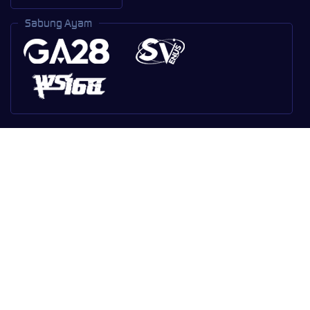
Sabung Ayam