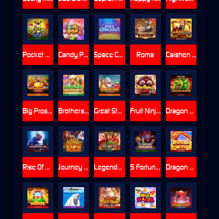
Pocket Mon Go
Candy Pop 2
Space Conquest
Roma
Caishen Deluxe Maxways
Big Prosperity SA
Brothers Kingdom 2
Great Stars SA
Fruit Ninja Fury
Dragon Empire
Rise Of Werewolves
Journey to the Wild
Legendary Beasts Saga
5 Fortune Dragons
Dragon Wish