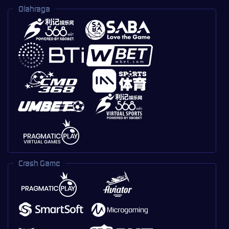
Olahraga
Crash Game