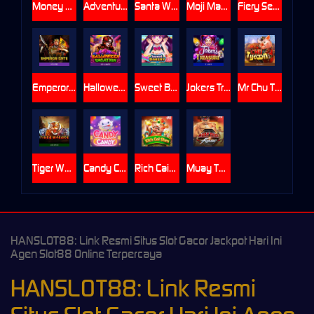
Money Mouse
Adventure Iceland
Santa Wild Drop
Moji Mania
Fiery Sevens Exclusive
Emperor Gate
Halloween Vacation
Sweet Bakery
Jokers Treasure
Mr Chu Tycoon
Tiger Warrior
Candy Candy
Rich Caishen
Muay Thai Fighter
HANSLOT88: Link Resmi Situs Slot Gacor Jackpot Hari Ini
Agen Slot88 Online Terpercaya
HANSLOT88: Link Resmi