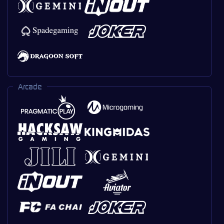
Arcade