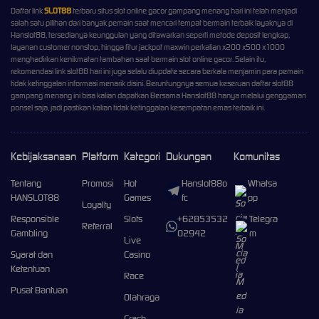
Daftar link
SLOT88
terbaru situs slot online gacor gampang menang hari ini telah menjadi
salah satu pilihan dari banyak pemain saat mencari tempat bermain terbaik layaknya di
Hanslot88, tersedianya keunggulan yang ditawarkan seperti metode deposit lengkap,
layanan customer nonstop, hingga fitur jackpot maxwin perkalian x200 x500 x1000
menghadirkan kenikmatan tambahan saat bermain slot online gacor. Selain itu,
rekomendasi link slot88 hari ini juga selalu diupdate secara berkala menjamin para pemain
tidak ketinggalan informasi menarik disini. Beruntungnya semua keseruan daftar slot88
gampang menang ini bisa kalian dapatkan Bersama Hanslot88 hanya melalui genggaman
ponsel saja, jadi pastikan kalian tidak ketinggalan kesempatan emas terbaik ini.
Kebijaksanaan
Platform
Kategori
Dukungan
Komunitas
Tentang
Promosi
Hot
Hanslot88o
Whatsa
HANSLOT88
Games
fc
pp
Loyalty
Responsible
Slots
+62853532
Telegra
Referral
Gambling
02942
m
Live
Syarat dan
Casino
Ketentuan
Race
Pusat Bantuan
Olahraga
Crash