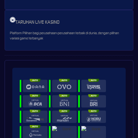
TARUHAN LIVE KASINO
Platform Pilihan bagi perusahaan-perusahaan terbaik di dunia, dengan pilihan
variasi game terbanyak