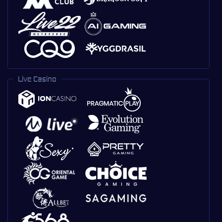
Live Casino