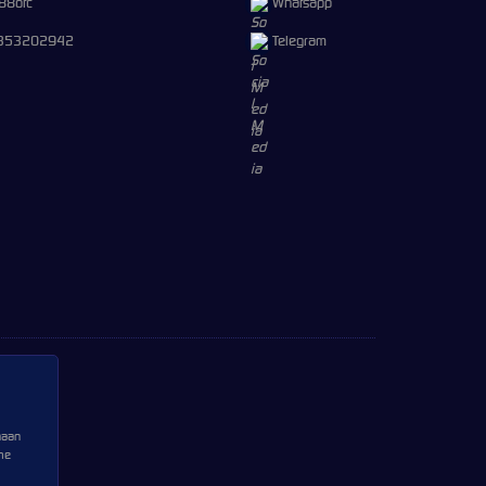
88ofc
Whatsapp
353202942
Telegram
haan
ame