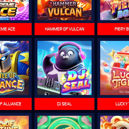
EME ACE
HAMMER OF VULCAN
FIERY 
F ALLIANCE
DJ SEAL
LUCKY 