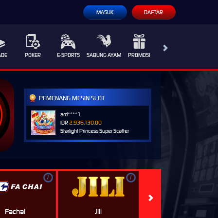
MASUK
DAFTAR
ADE
POKER
E-SPORTS
SABUNG AYAM
PROMOSI
PEMENANG MESIN SLOT
ard****1
IDR
2,936,130.00
Starlight Princess Super Scatter
hen****0
IDR
2,520,880.00
Gates of Olympus Super Scatter
i
i
i
ard****1
IDR
1,777,400.00
No Limit City
Starlight Princess Super Scatter
Fachai
Jili
ard****1