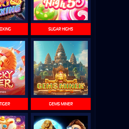
BOXING
SUGAR HIGH5
TIGER
GEMS MINER