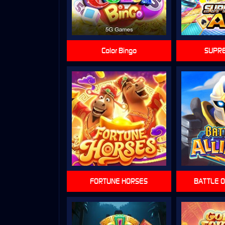
Color Bingo
SUPR
FORTUNE HORSES
BATTLE O