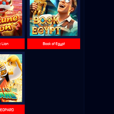
e Lion
Book of Egypt
LEOPARD