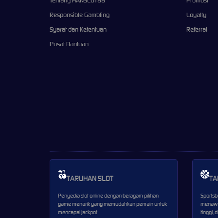
Tentang HANSLOT88
Promosi
Responsible Gambling
Loyalty
Syarat dan Ketentuan
Referral
Pusat Bantuan
TARUHAN SLOT
TA
Penyedia slot online dengan beragam pilihan
Sportsb
game menarik yang memudahkan pemain untuk
menawar
mencapai jackpot
tinggi,