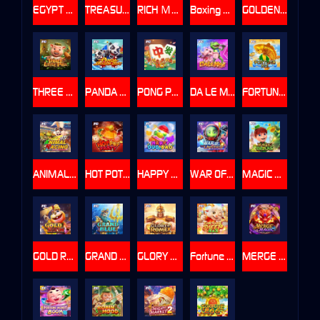
EGYPT BONANZA
TREASURE RAIDERS
RICH ＭAN
Boxing Riches
GOLDEN PANTHER
THREE LITTLE PIGS
PANDA DRAGON BOAT
PONG PONG HU
DA LE MEN
FORTUNE KOI
ANIMAL RACING
HOT POT PARTY
HAPPY DUO BAO
WAR OF THE UNIVERSE
MAGIC BEANS
GOLD RUSH
GRAND BLUE
GLORY OF ROME
Fortune Sheep
MERGE MAGIC