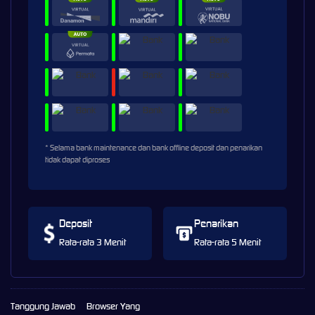
* Selama bank maintenance dan bank offline deposit dan penarikan
tidak dapat diproses
Deposit
Penarikan
Rata-rata 3 Menit
Rata-rata 5 Menit
Tanggung Jawab
Browser Yang