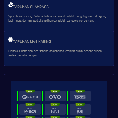
TARUHAN OLAHRAGA
Sportsbook Gaming Platform Terbaik menawarkan lebih banyak game, odds yang
lebih tinggi, dan menyediakan pilihan yang lebih banyak untuk pemain.
TARUHAN LIVE KASINO
Platform Pilihan bagi perusahaan-perusahaan terbaik di dunia, dengan pilihan
variasi game terbanyak