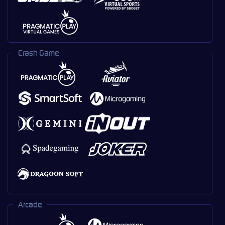
Crash Game
Arcade