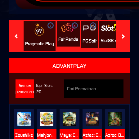
i
i
i
i
i
Facha
Fat Panda
Slot88 x PP
PG Soft
Pragmatic Play
ADVANTPLAY
Semua
Top
Slots
permainan
20
Zeustrike
Mahjong Roar
Maya: Elemental Totem
Aztec: Gold Temple
Aztec: Bonus Hunt 2