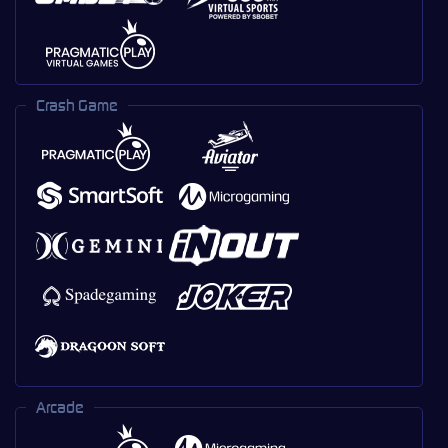
Crash Game
Arcade