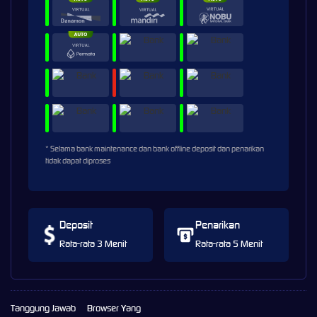
* Selama bank maintenance dan bank offline deposit dan penarikan
tidak dapat diproses
Deposit
Penarikan
Rata-rata 3 Menit
Rata-rata 5 Menit
Tanggung Jawab
Browser Yang