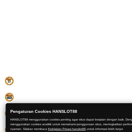
Pengaturan Cookies HANSLOT88
HANSLOT88 menggunakan cookies penting agar situs dapat berjalan dengan baik. Deng
menggunakan cookies analitik untuk memahami penggunaan situs, meningkatkan perfor
nyaman. Silakan membaca
Kebijakan Privasi hanslot88
untuk informasi lebih lanjut.