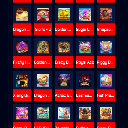
Dragon Chi’s Quest
Slotto 4D
Golden Football
Sugar Crush
Rhapsody of Muertos
Firefly Hunter
Golden Egypt
Crazy Bounty
Royal Ace
Piggy Bank Gold
Xiang Qi Ways 2
Dragon Chi's Quest 2
Aztec: Bonus Hunt
Last Samurai
Fish Prawn Crab Bonanza