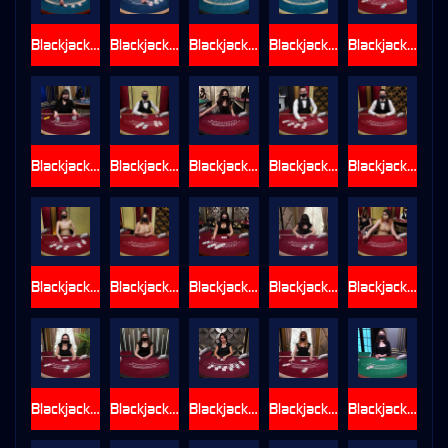
Blackjack_Silver_4
Blackjack_Silver_5
Blackjack_Silver_6
Blackjack_Silver_7
Blackjack_VIP_A
Blackjack_VIP_Alpha
Blackjack_VIP_B
Blackjack_VIP_Beta
Blackjack_VIP_C
Blackjack_VIP_D
Blackjack_VIP_E
Blackjack_VIP_G
Blackjack_VIP_Gamma
Blackjack_VIP_H
Blackjack_VIP_I
Blackjack_VIP_L
Blackjack_VIP_M
Blackjack_VIP_N
Blackjack_VIP_Q
Blackjack_VIP_x