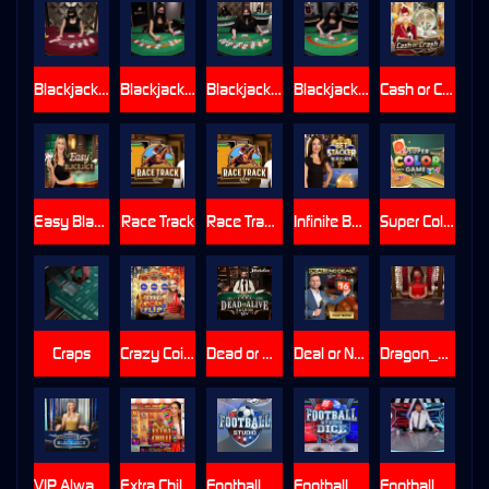
Blackjack_VIP_Z
Blackjack_White_A
Blackjack_White_B
Blackjack_White_C
Cash or Crash
Easy Blackjack
Race Track
Race Track First Person
Infinite Bet Stacker Blackjack
Super Color Game
Craps
Crazy Coin Flip
Dead or Alive: Saloon
Deal or No Deal
Dragon_Tiger
VIP Always 6 Blackjack 1
Extra Chilli Epic Spin
Football Studio
Football Studio Dice
Football_Studio