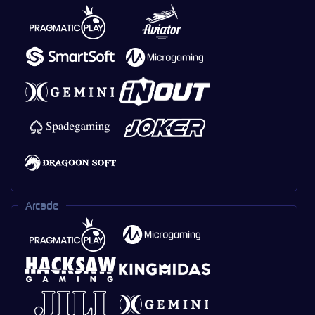
Arcade