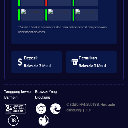
* Selama bank maintenance dan bank offline deposit dan penarikan
tidak dapat diproses
Deposit
Penarikan
Rata-rata 3 Menit
Rata-rata 5 Menit
Tanggung Jawab
Browser Yang
Bermain
Didukung
©2026 HANSLOT88. Hak cipta
dilindungi | 18+