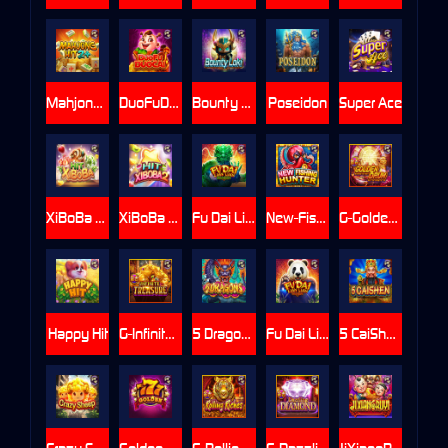
Mahjong Hit 2+
DuoFuDuoCai
Bounty Loki
Poseidon
Super Ace
XiBoBa Hit
XiBoBa Hit2
Fu Dai Lian Lian-Dragon
New-Fishing Hunter
G-GoldenDrum
Happy Hit
G-InfiniteTreasure
5 Dragons(H5)
Fu Dai Lian Lian-Panda
5 CaiShen(H5)