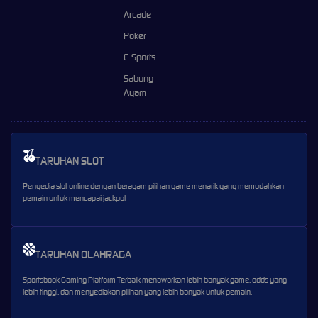
Arcade
Poker
E-Sports
Sabung
Ayam
TARUHAN SLOT
Penyedia slot online dengan beragam pilihan game menarik yang memudahkan
pemain untuk mencapai jackpot
TARUHAN OLAHRAGA
Sportsbook Gaming Platform Terbaik menawarkan lebih banyak game, odds yang
lebih tinggi, dan menyediakan pilihan yang lebih banyak untuk pemain.