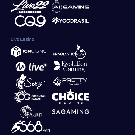
Live Casino