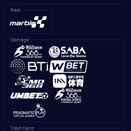
Race
Olahraga
Crash Game