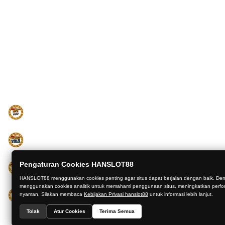
Pengaturan Cookies HANSLOT88
HANSLOT88 menggunakan cookies penting agar situs dapat berjalan dengan baik. Den
menggunakan cookies analitik untuk memahami penggunaan situs, meningkatkan perfo
nyaman. Silakan membaca
Kebijakan Privasi hanslot88
untuk informasi lebih lanjut.
Tolak
Atur Cookies
Terima Semua