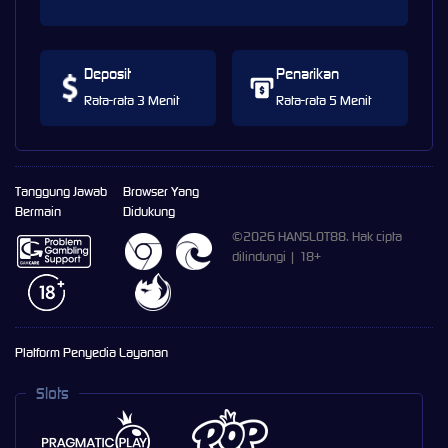
Deposit
Penarikan
Rata-rata 3 Menit
Rata-rata 5 Menit
Tanggung Jawab
Browser Yang
Bermain
Didukung
©2026 HANSLOT88. Hak cipta
dilindungi | 18+
Platform Penyedia Layanan
Slots