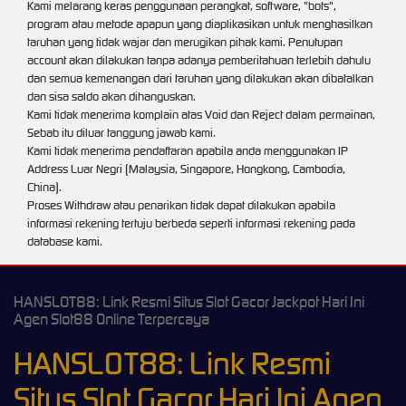
Kami melarang keras penggunaan perangkat, software, "bots",
program atau metode apapun yang diaplikasikan untuk menghasilkan
taruhan yang tidak wajar dan merugikan pihak kami. Penutupan
account akan dilakukan tanpa adanya pemberitahuan terlebih dahulu
dan semua kemenangan dari taruhan yang dilakukan akan dibatalkan
dan sisa saldo akan dihanguskan.
Kami tidak menerima komplain atas Void dan Reject dalam permainan,
Sebab itu diluar tanggung jawab kami.
Kami tidak menerima pendaftaran apabila anda menggunakan IP
Address Luar Negri (Malaysia, Singapore, Hongkong, Cambodia,
China).
Proses Withdraw atau penarikan tidak dapat dilakukan apabila
informasi rekening tertuju berbeda seperti informasi rekening pada
database kami.
HANSLOT88: Link Resmi Situs Slot Gacor Jackpot Hari Ini
Agen Slot88 Online Terpercaya
HANSLOT88: Link Resmi
Situs Slot Gacor Hari Ini Agen