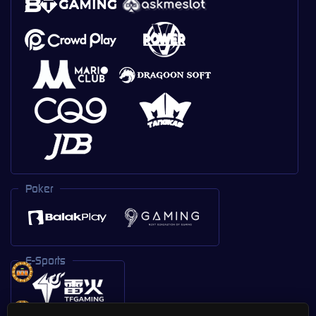
Poker
E-Sports