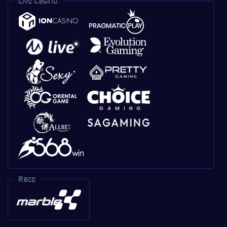
Live Casino
Race