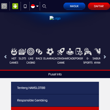
MASUK
DAFTAR
HOT
SLOTS
LIVE
RACE
OLAHRAGA
CRASH
ARCADE
POKER
E-
SABUNG
PROM
GAMES
CASINO
GAME
SPORTS
AYAM
Pusat Info
Tentang HANSLOT88
Responsible Gambling