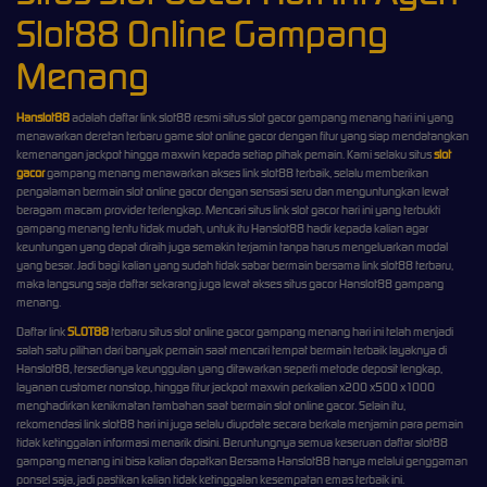
Slot88 Online Gampang
Menang
Hanslot88
adalah daftar link slot88 resmi situs slot gacor gampang menang hari ini yang
menawarkan deretan terbaru game slot online gacor dengan fitur yang siap mendatangkan
kemenangan jackpot hingga maxwin kepada setiap pihak pemain. Kami selaku situs
slot
gacor
gampang menang menawarkan akses link slot88 terbaik, selalu memberikan
pengalaman bermain slot online gacor dengan sensasi seru dan menguntungkan lewat
beragam macam provider terlengkap. Mencari situs link slot gacor hari ini yang terbukti
gampang menang tentu tidak mudah, untuk itu Hanslot88 hadir kepada kalian agar
keuntungan yang dapat diraih juga semakin terjamin tanpa harus mengeluarkan modal
yang besar. Jadi bagi kalian yang sudah tidak sabar bermain bersama link slot88 terbaru,
maka langsung saja daftar sekarang juga lewat akses situs gacor Hanslot88 gampang
menang.
Daftar link
SLOT88
terbaru situs slot online gacor gampang menang hari ini telah menjadi
salah satu pilihan dari banyak pemain saat mencari tempat bermain terbaik layaknya di
Hanslot88, tersedianya keunggulan yang ditawarkan seperti metode deposit lengkap,
layanan customer nonstop, hingga fitur jackpot maxwin perkalian x200 x500 x1000
menghadirkan kenikmatan tambahan saat bermain slot online gacor. Selain itu,
rekomendasi link slot88 hari ini juga selalu diupdate secara berkala menjamin para pemain
tidak ketinggalan informasi menarik disini. Beruntungnya semua keseruan daftar slot88
gampang menang ini bisa kalian dapatkan Bersama Hanslot88 hanya melalui genggaman
ponsel saja, jadi pastikan kalian tidak ketinggalan kesempatan emas terbaik ini.