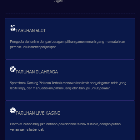
Ayam
TARUHAN SLOT
Penyedia slot online dengan beragam pilihan game menarik yang memudahkan
pemain untuk mencapai jackpot
TARUHAN OLAHRAGA
Sportsbook Gaming Platform Terbaik menawarkan lebih banyak game, odds yang
lebih tinggi, dan menyediakan pilihan yang lebih banyak untuk pemain.
TARUHAN LIVE KASINO
Platform Pilihan bagi perusahaan-perusahaan terbaik di dunia, dengan pilihan
variasi game terbanyak