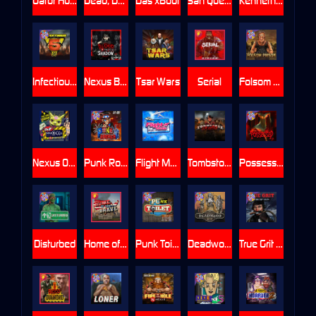
Gator Hunters
Dead, Dead, or Deader
Das xBoot
San Quentin 2: Death Row
Kenneth Must Die
Infectious 5 xWays
Nexus Blood & Shadow
Tsar Wars
Serial
Folsom Prison
Nexus Outsourced
Punk Rocker 2
Flight Mode
Tombstone Slaughter
Possessed
Disturbed
Home of the Brave
Punk Toilet
Deadwood R.I.P
True Grit Redemption