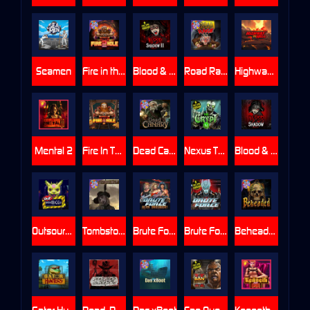
Seamen
Fire in the Hole 2
Blood & Shadow 2
Road Rage
Highway to Hell
Mental 2
Fire In The Hole xBomb
Dead Canary
Nexus The Crypt
Blood & Shadow
Outsourced
Tombstone RIP
Brute Force: Alien Onslaught
Brute Force
Beheaded