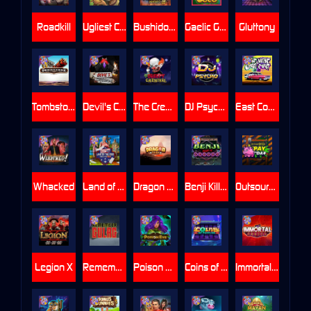
Roadkill
Ugliest Catch
Bushido Way xNudge
Gaelic Gold
Gluttony
Tombstone
Devil's Crossroad
The Creepy Carnival
DJ Psycho
East Coast Vs West Coast
Whacked
Land of the Free
Dragon Tribe
Benji Killed in Vegas
Outsourced: Payday
Legion X
Remember Gulag
Poison Eve
Coins of Fortune
Immortal Fruits