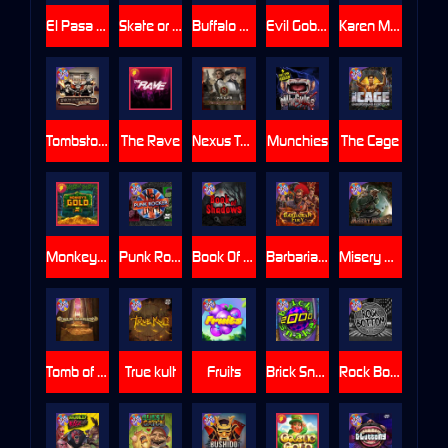
El Pasa Gunfight xNudge
Skate or Die
Buffalo Hunter
Evil Goblins xBomb
Karen Maneater
Tombstone No Mercy
The Rave
Nexus Tombstone RIP
Munchies
The Cage
Monkey's Gold xPays
Punk Rocker
Book Of Shadows
Barbarian Fury
Misery Mining
Tomb of Akhenaten
True kult
Fruits
Brick Snake 2000
Rock Bottom