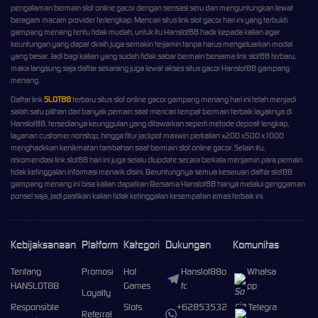
pengalaman bermain slot online gacor dengan sensasi seru dan menguntungkan lewat
beragam macam provider terlengkap. Mencari situs link slot gacor hari ini yang terbukti
gampang menang tentu tidak mudah, untuk itu Hanslot88 hadir kepada kalian agar
keuntungan yang dapat diraih juga semakin terjamin tanpa harus mengeluarkan modal
yang besar. Jadi bagi kalian yang sudah tidak sabar bermain bersama link slot88 terbaru,
maka langsung saja daftar sekarang juga lewat akses situs gacor Hanslot88 gampang
menang.
Daftar link
SLOT88
terbaru situs slot online gacor gampang menang hari ini telah menjadi
salah satu pilihan dari banyak pemain saat mencari tempat bermain terbaik layaknya di
Hanslot88, tersedianya keunggulan yang ditawarkan seperti metode deposit lengkap,
layanan customer nonstop, hingga fitur jackpot maxwin perkalian x200 x500 x1000
menghadirkan kenikmatan tambahan saat bermain slot online gacor. Selain itu,
rekomendasi link slot88 hari ini juga selalu diupdate secara berkala menjamin para pemain
tidak ketinggalan informasi menarik disini. Beruntungnya semua keseruan daftar slot88
gampang menang ini bisa kalian dapatkan Bersama Hanslot88 hanya melalui genggaman
ponsel saja, jadi pastikan kalian tidak ketinggalan kesempatan emas terbaik ini.
Kebijaksanaan
Platform
Kategori
Dukungan
Komunitas
Tentang
Promosi
Hot
Hanslot88o
Whatsa
HANSLOT88
Games
fc
pp
Loyalty
Responsible
Slots
+62853532
Telegra
Referral