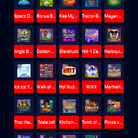
Space Donkey
Bonus Bunnies
Kiss My Chainsaw
Tractor Beam
Mayan Magic Wildfire
Jingle Balls
Golden Genie And The Walking Wilds
Starstruck
Hot 4 Cash
Harlequin Carnival
Ice Ice Yeti
Walk of Shame
Hot Nudge
WiXX
Manhattan Goes Wild
Thor: Hammer Time
Tesla Jolt
Kitchen Drama: Sushi Mania
Tomb of Nefertiti
Pixies vs Pirates