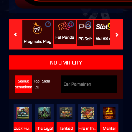
i
i
i
i
i
Facha
Fat Panda
Slot88 x PP
PG Soft
Pragmatic Play
NO LIMIT CITY
Semua
Top
Slots
permainan
20
Duck Hunters
The Crypt
Tanked
Fire in the Hole 3
Mental