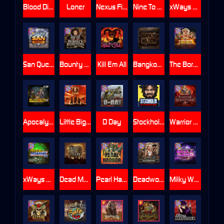
Blood Diamond
Loner
Nexus Fire In The Hole xBomb
Nine To Five
xWays Hoarder 2
San Quentin xWays
Bounty Hunters xNudge®
Kill Em All
Bangkok Hilton
The Border
Apocalypse Super xNudge
Little Bighorn
D Day
Stockholm Syndrome
Warrior Graveyard xNudge
xWays Hoarder xSplit
Dead Men Walking
Pearl Harbor
Deadwood xNudge
Milky Ways