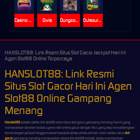
Casino Win Spin
Owls
Dungeon Quest
Outsourced: Slash Game
HANSLOT88: Link Resmi Situs Slot Gacor Jackpot Hari Ini
Agen Slot88 Online Terpercaya
HANSLOT88: Link Resmi
Situs Slot Gacor Hari Ini Agen
Slot88 Online Gampang
Menang
Hanslot88
adalah daftar link slot88 resmi situs slot gacor gampang menang hari ini yang
menawarkan deretan terbaru game slot online gacor dengan fitur yang siap mendatangkan
kemenangan jackpot hingga maxwin kepada setiap pihak pemain. Kami selaku situs
slot
gacor
gampang menang menawarkan akses link slot88 terbaik, selalu memberikan