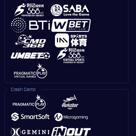
Crash Game