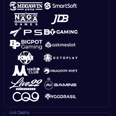
Live Casino