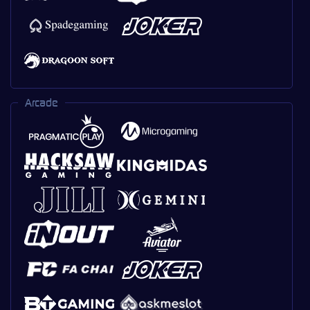
Arcade