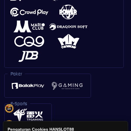
Poker
E-Sports
Pengaturan Cookies HANSLOT88