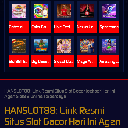
Gates of Olympus Roulette
Color Game Bonanza
Live Casino Lobby
Nexus Lounge
Spaceman
Slot88 High Flyer
Big Bass Crash
Sweet Bonanza Candyland
Mega Wheel
Amazing Baccarat
HANSLOT88: Link Resmi Situs Slot Gacor Jackpot Hari Ini
Agen Slot88 Online Terpercaya
HANSLOT88: Link Resmi
Situs Slot Gacor Hari Ini Agen